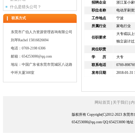
招聘企业
浙江某小家
什么是猎头公司？
职位名称
电动牙刷资
联系方式
工作地点
宁波
所属行业
家电行业
东莞市广伯人力资源管理咨询有限公司
大专或以上
任职要求
刘琴Rachel 15816826694
独立设计过
电话：0769-2198 6306
岗位职责
邮箱：654253690@qq.com
学 历
大专
地址：中国广东省东莞市莞城区八达路
联系电话
0769-89876
中环大厦508室
发布日期
2018-01-31 
网站首页
关于我们
内
|
|
版权所有 Copyright(C)2012-2023
654253690@qq.com QQ:6542