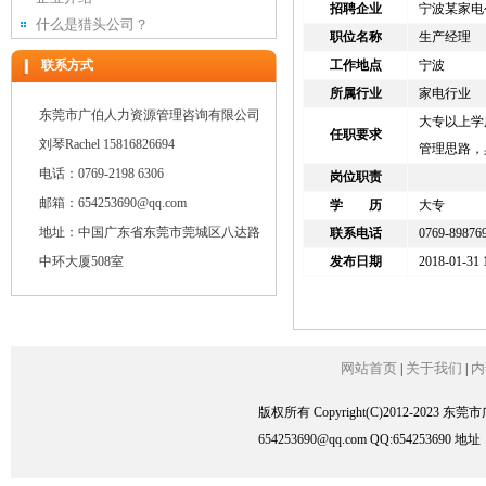
招聘企业
宁波某家电
什么是猎头公司？
职位名称
生产经理
联系方式
工作地点
宁波
所属行业
家电行业
东莞市广伯人力资源管理咨询有限公司
大专以上学
任职要求
刘琴Rachel 15816826694
管理思路，
电话：0769-2198 6306
岗位职责
邮箱：654253690@qq.com
学 历
大专
地址：中国广东省东莞市莞城区八达路
联系电话
0769-89876
中环大厦508室
发布日期
2018-01-31 
网站首页
关于我们
内
|
|
版权所有 Copyright(C)2012-2023
654253690@qq.com QQ:6542