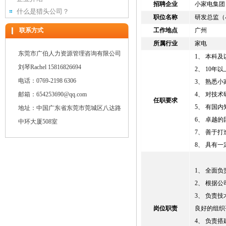
招聘企业
小家电集团
什么是猎头公司？
职位名称
研发总监（
联系方式
工作地点
广州
所属行业
家电
东莞市广伯人力资源管理咨询有限公司
1、 本科
刘琴Rachel 15816826694
2、 10
电话：0769-2198 6306
3、 熟悉
邮箱：654253690@qq.com
4、 对技
任职要求
5、 有国
地址：中国广东省东莞市莞城区八达路
6、 卓越
中环大厦508室
7、 善于
8、 具有
1、 全面
2、 根据
3、 负责
岗位职责
良好的组织
4、 负责