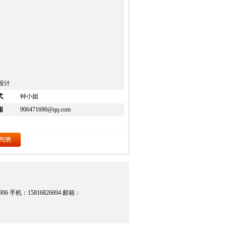
械设计
式
钟小姐
箱
906471690@qq.com
06 手机：15816826694 邮箱：