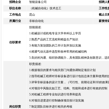
招聘企业
智能设备公司
招聘人
职位名称
（机械自动化）技术总工
工作性
工作地点
昆山
截止日
所属行业
非标自动化
薪资待
技能描述:
1.机械设计或机电专业大学本科以上学历
2.熟悉产品的工艺流程和精益生产知识
任职要求
3.有能力策划团队的工作计划并加以实施
4.精通气动元器件选型和各种常用的机械结构
5.良好的沟通、组织协调能力，具有团队精神及创新意识，适
职责描述:
1.根据项目的要求与相关部门沟通协调制定项目计划
2.指导机械工程师对非标设备进行设计包括总体方案和使用的
3.评审非标设备的设计方案，（可行性、前期论证和3D的效果
4.对项目中风险比如工艺、结构、性能和成本进行有效的控制
5.对机械工程师专业知识进行培养和提高
6.对项目进度进行控制确保项目按计划实施
岗位职责
7.制定团队目标并进行相关的考核