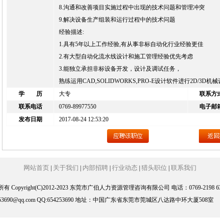
8.沟通和改善项目实施过程中出现的技术问题和管理冲突
9.解决设备生产组装和运行过程中的技术问题
经验描述:
1.具有5年以上工作经验,有从事非标自动化行业经验更佳
2.有大型自动化流水线设计和施工管理经验优先考虑
3.能独立承担非标设备开发，设计及调试任务，
熟练运用CAD,SOLIDWORKS,PRO-E设计软件进行2D/3D机
学 历
大专
联系方
联系电话
0769-89977550
电子邮
发布日期
2017-08-24 12:53:20
网站首页
关于我们
内部招聘
行业动态
猎头职位
联系我们
|
|
|
|
|
有 Copyright(C)2012-2023 东莞市广伯人力资源管理咨询有限公司 电话：0769-2198 63
253690@qq.com QQ:654253690 地址：中国广东省东莞市莞城区八达路中环大厦508室