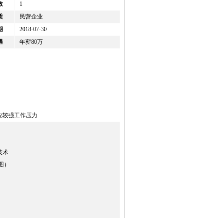
数
1
质
民营企业
期
2018-07-30
遇
年薪80万
应较强工作压力
技术
图）