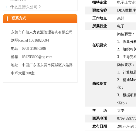
招聘企业
电子上市企
什么是猎头公司？
职位名称
DBA数据
联系方式
工作地点
惠州
所属行业
电子
东莞市广伯人力资源管理咨询有限公司
岗位职责：
刘琴Rachel 15816826694
1、收集分
任职要求
电话：0769-2198 6306
2、组织相
邮箱：654253690@qq.com
3、主导完
岗位要求：
地址：中国广东省东莞市莞城区八达路
1、计算机
中环大厦508室
2、精通Mi
岗位职责
化；
3、根据项
优化；
学 历
大专
联系电话
0769-89977
发布日期
2017-07-28 