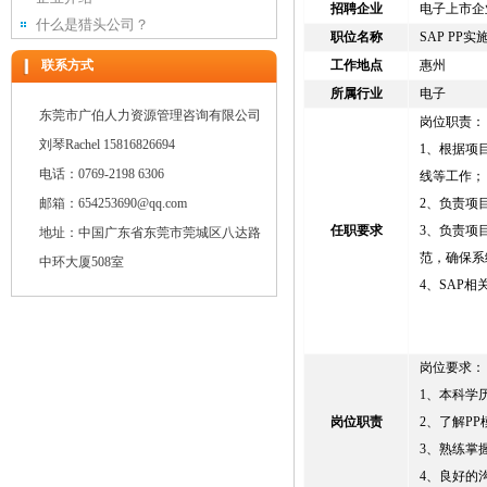
招聘企业
电子上市企
什么是猎头公司？
职位名称
SAP PP实
联系方式
工作地点
惠州
所属行业
电子
东莞市广伯人力资源管理咨询有限公司
岗位职责：
刘琴Rachel 15816826694
1、根据项
电话：0769-2198 6306
线等工作；
邮箱：654253690@qq.com
2、负责项
任职要求
3、负责项
地址：中国广东省东莞市莞城区八达路
范，确保系
中环大厦508室
4、SAP
岗位要求：
1、本科学
岗位职责
2、了解P
3、熟练掌握
4、良好的