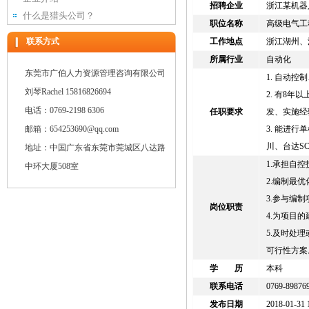
招聘企业
浙江某机器
什么是猎头公司？
职位名称
高级电气工
联系方式
工作地点
浙江湖州、
所属行业
自动化
东莞市广伯人力资源管理咨询有限公司
1. 自动
刘琴Rachel 15816826694
2. 有8
电话：0769-2198 6306
任职要求
发、实施经
邮箱：654253690@qq.com
3. 能进
川、台达S
地址：中国广东省东莞市莞城区八达路
1.承担自
中环大厦508室
2.编制最
3.参与编
岗位职责
4.为项目
5.及时处
可行性方案
学 历
本科
联系电话
0769-89876
发布日期
2018-01-31 