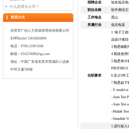
招聘企业
知名低压电
什么是猎头公司？
职位名称
软件测试主
联系方式
工作地点
昆山
所属行业
低压电器
东莞市广伯人力资源管理咨询有限公司
1. 电子
刘琴Rachel 15816826694
品设计项目
电话：0769-2198 6306
3.熟悉输
邮箱：654253690@qq.com
4.熟练使
5.熟悉单片
地址：中国广东省东莞市莞城区八达路
PROFIBUS、
中环大厦508室
任职要求
6.至少5
7.熟悉如
–V model o
–Auto Test P
–Auto Test 
–Matlab Test
–Simulink Ve
1.进行嵌