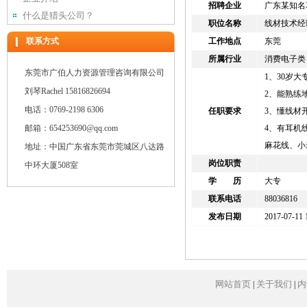
招聘企业
广东某知名
什么是猎头公司？
职位名称
线材技术经
联系方式
工作地点
东莞
所属行业
消费电子类
东莞市广伯人力资源管理咨询有限公司
1、30岁
刘琴Rachel 15816826694
2、能熟练地
电话：0769-2198 6306
任职要求
3、懂线材
邮箱：654253690@qq.com
4、有耳机线 
麻花线、小
地址：中国广东省东莞市莞城区八达路
岗位职责
中环大厦508室
学 历
大专
联系电话
88036816
发布日期
2017-07-11 
网站首页
关于我们
内
|
|